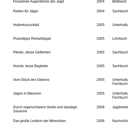
Fesselnde Augenblicke der Jagd
2004
Bildband
Reden für Jäger
2004
Sachbuch
Hubertuscocktail
2005
Unterhalt
Praxistipps Rehwildjagd
2005
Lehrbuch
Pferde, stolze Gefährten
2005
Sachbuch
Hunde, treue Begleiter
2005
Sachbuch
Vom Glück des Gebens
2005
Unterhalt
Fachbuch
Jagen in Masuren
2005
Unterhalt
Fachbuch
Durch regenschwere Heide und staubige
2006
Jagderleb
Savanne
Das große Lexikon der Mineralien
2006
Nachschl