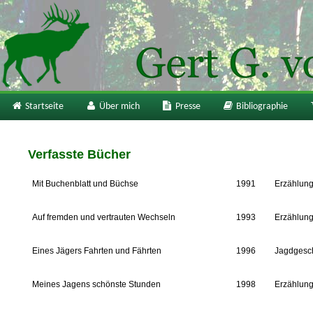
Startseite
Über mich
Presse
Bibliographie
Verfasste Bücher
Mit Buchenblatt und Büchse
1991
Erzählun
Auf fremden und vertrauten Wechseln
1993
Erzählun
Eines Jägers Fahrten und Fährten
1996
Jagdgesc
Meines Jagens schönste Stunden
1998
Erzählun