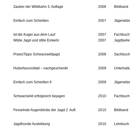
Zauber der Wildbahn 3. Auflage
2006
Bildband
Einfach zum Schießen
2007
Jägerwitz
Ist die Kugel aus dem Lauf
2007
Fachbuch
Wilde Jagd und stille Einkehr
2007
Jagdbellet
PraxisTipps Schwarzwildjagd
2008
Sachbuch
Hubertuscocktail – nachgeschenkt
2009
Unterhalt
Einfach zum Schießen II
2009
Jägerwitz
Schwarzwild erfolgreich bejagen
2010
Fachbuch
Fesselnde Augenblicke der Jagd 2. Aufl.
2010
Bildband
Jagdhunde Ausbildung
2010
Lehrbuch