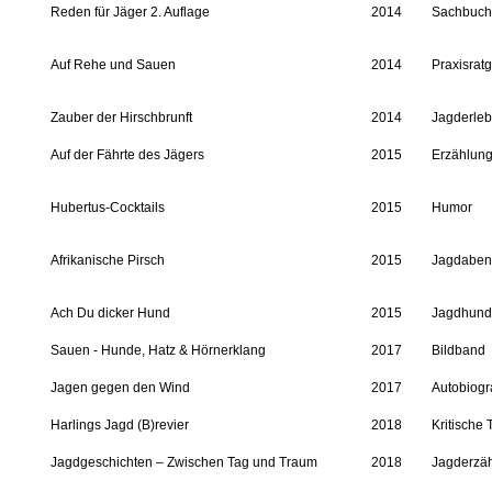
Reden für Jäger 2. Auflage
2014
Sachbuch
Auf Rehe und Sauen
2014
Praxisrat
Zauber der Hirschbrunft
2014
Jagderleb
Auf der Fährte des Jägers
2015
Erzählun
Hubertus-Cocktails
2015
Humor
Afrikanische Pirsch
2015
Jagdaben
Ach Du dicker Hund
2015
Jagdhund
Sauen - Hunde, Hatz & Hörnerklang
2017
Bildband
Jagen gegen den Wind
2017
Autobiogr
Harlings Jagd (B)revier
2018
Kritische 
Jagdgeschichten – Zwischen Tag und Traum
2018
Jagderzä