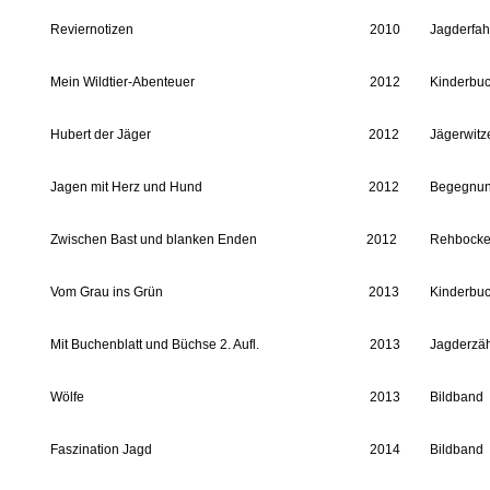
Reviernotizen
2010
Jagderfa
Mein Wildtier-Abenteuer
2012
Kinderbu
Hubert der Jäger
2012
Jägerwitz
Jagen mit Herz und Hund
2012
Begegnun
Zwischen Bast und blanken Enden
2012
Rehbocke
Vom Grau ins Grün
2013
Kinderbu
Mit Buchenblatt und Büchse 2. Aufl.
2013
Jagderzä
Wölfe
2013
Bildband
Faszination Jagd
2014
Bildband