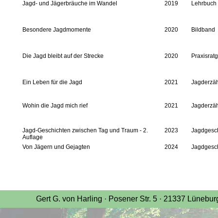
Jagd- und Jägerbräuche im Wandel
2019
Lehrbuch
Besondere Jagdmomente
2020
Bildband
Die Jagd bleibt auf der Strecke
2020
Praxisrat
Ein Leben für die Jagd
2021
Jagderzä
Wohin die Jagd mich rief
2021
Jagderzä
Jagd-Geschichten zwischen Tag und Traum - 2.
2023
Jagdgesc
Auflage
Von Jägern und Gejagten
2024
Jagdgesc
Gert G. von Harling · Posener Str. 5 · 21337 Lünebu