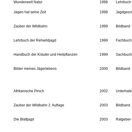
Wunderwelt Natur
1998
Lehrbuch
Jagen hat seine Zeit
1998
Jagdgesc
Zauber der Wildbahn
1999
Bildband
Lehrbuch der Rehwildjagd
1999
Fachbuch
Handbuch der Kräuter und Heilpflanzen
1999
Sachbuch
Bilder meines Jägerlebens
2000
Bildband
Afrikanische Pirsch
2002
Unterhalt
Zauber der Wildbahn 2. Auflage
2003
Bildband
Die Blattjagd
2003
Ratgeber